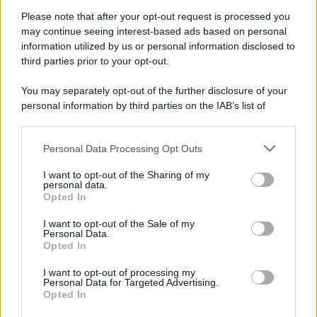
Please note that after your opt-out request is processed you
Ambiente
1.404
may continue seeing interest-based ads based on personal
information utilized by us or personal information disclosed to
Attualità
6.106
third parties prior to your opt-out.
Comunicati
6
You may separately opt-out of the further disclosure of your
personal information by third parties on the IAB’s list of
Consumo
1.930
downstream participants.
Economia
2.864
Personal Data Processing Opt Outs
This information may also be disclosed by us to third parties
on the IAB’s List of Downstream Participants that may further
Lavoro
2.139
I want to opt-out of the Sharing of my
disclose it to other third parties.
personal data.
Opted In
Politica
1.990
I want to opt-out of the Sale of my
Primo piano
2.619
Personal Data.
Opted In
Proposte
13
I want to opt-out of processing my
Personal Data for Targeted Advertising.
Sanità
1.962
Opted In