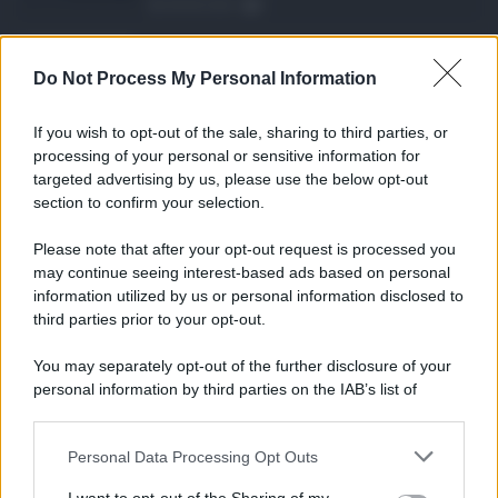
08.08.2026
1
Eventi in Sicilia ad ...
Do Not Process My Personal Information
La Sicilia si conferma anche nell’estate
2026 uno dei prin ...
If you wish to opt-out of the sale, sharing to third parties, or
07.08.2026
1
processing of your personal or sensitive information for
targeted advertising by us, please use the below opt-out
section to confirm your selection.
CATEGORIE
Please note that after your opt-out request is processed you
Ambiente
1.404
may continue seeing interest-based ads based on personal
information utilized by us or personal information disclosed to
Attualità
6.108
third parties prior to your opt-out.
Comunicati
6
You may separately opt-out of the further disclosure of your
personal information by third parties on the IAB’s list of
Consumo
1.930
downstream participants.
Economia
2.866
Personal Data Processing Opt Outs
This information may also be disclosed by us to third parties
on the IAB’s List of Downstream Participants that may further
Lavoro
2.139