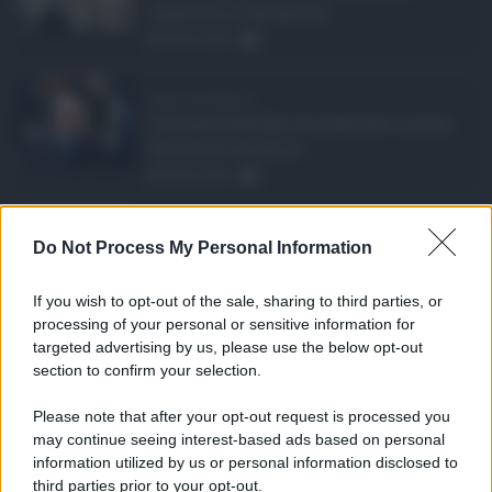
manovra in variazione ...
08.08.2026
0
Super Zes Sicilia, d ...
La Giunta Schifani ha stanziato i primi
10 milioni di euro d ...
08.08.2026
1
Eventi in Sicilia ad ...
Do Not Process My Personal Information
La Sicilia si conferma anche nell’estate
2026 uno dei prin ...
If you wish to opt-out of the sale, sharing to third parties, or
07.08.2026
0
processing of your personal or sensitive information for
targeted advertising by us, please use the below opt-out
section to confirm your selection.
CATEGORIE
Please note that after your opt-out request is processed you
Ambiente
1.404
may continue seeing interest-based ads based on personal
information utilized by us or personal information disclosed to
Attualità
6.108
third parties prior to your opt-out.