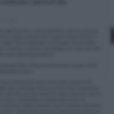
onferma i pericoli del
e
,
Efsa
0
ato negli alimenti e nelle bevande di tutto il mondo per
lito, da anni esistono forti sospetti di pericolosità. A
ra stato l’Istituto Ramazzini di Bologna, con uno studio
ri, leucemie e linfomi non Hodgkin nei topi e nei ratti
se come quantità giornaliera.
ezza dell’Efsa, l’Authority alimentare europea, che ha
ulcorante è sicuro.
ssa in discussione da un nuovo studio, questa volta
pubblicato su Biology, che ha mostrato come l’assunzione
le cavie. Non solo, gli scienziati hanno osservato come il
li enzimi antiossidanti e aumentato i livelli di
, innescando infiammazione e morte cellulare attraverso
icercatori: “Questo studio fornisce nuove informazioni per