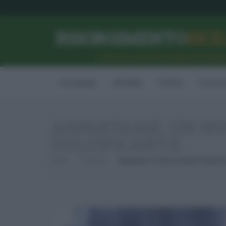
RISORGIMENTO
SICI
l’Unione dei #CittadiniPerBe
Homepage
Attualità
Politica
Econom
ASPARTAME: UN NU
DOLCIFICANTE
Home
Consumo
Aspartame: Un Nuovo Studio Conferma I