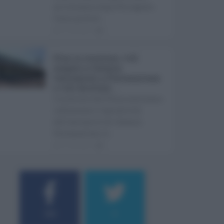
arriveranno dopo Ferragosto.
Come previst ...
07.08.2026
0
Etna in eruzione, voli
sospesi a Catania:
limitazioni a Fontanarossa
e voli dirottati ...
L'eruzione dell'Etna continua a
influenzare l'operatività
dell'aeroporto di Catania
Fontanarossa. A ...
07.08.2026
0
184
9