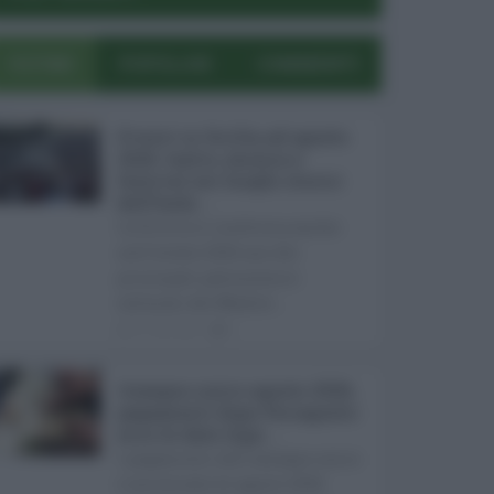
ULTIMI
POPOLARI
COMMENTI
Eventi in Sicilia ad agosto
2026: teatro, musica e
festival nei luoghi storici
dell’Isola ...
La Sicilia si conferma anche
nell’estate 2026 uno dei
principali palcoscenici
culturali del Medite ...
07.08.2026
0
Assegno unico agosto 2026,
pagamenti dopo Ferragosto:
ecco le date Inps ...
I pagamenti dell'assegno unico
e universale di agosto 2026