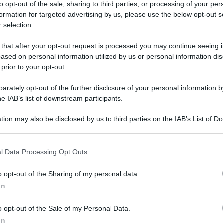
to opt-out of the sale, sharing to third parties, or processing of your per
Ue in attesa di un completo riesame di tutte le prove da
formation for targeted advertising by us, please use the below opt-out s
oddisfare i critici e il pubblico che operano in modo
 selection.
o un approccio equo e coerente alla valutazione e al
on escludono che nella decisione del 2013 influirono
 that after your opt-out request is processed you may continue seeing i
ased on personal information utilized by us or personal information dis
 prior to your opt-out.
o, come riportato da Foodnavigator, che: “L’opinione
utazioni
del rischio di aspartame mai intraprese. Dopo
rately opt-out of the further disclosure of your personal information by
i e le informazioni sul consumo, l’Efsa ha concluso che
he IAB’s list of downstream participants.
 sicuri per il consumo umano agli attuali livelli di
tion may also be disclosed by us to third parties on the IAB’s List of 
endere o meno l’aspartame era a discrezione
 that may further disclose it to other third parties.
o E-mail
l Data Processing Opt Outs
o opt-out of the Sharing of my personal data.
Reset password
dami
In
ti
Log In
Reset P
o opt-out of the Sale of my Personal Data.
0
In