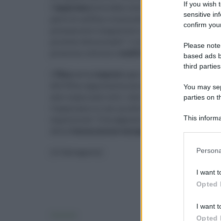
If you wish 
l’
aspartame
dovrebbe essere
sospesa
in tutta la 
sensitive in
parte di un’Efsa riconvocata che sia in grado di s
confirm your
pienamente trasparente e responsabile applicand
processo decisionale”. I ricercatori britannici n
Please note
pressioni esterne e
conflitti di interessi
.
based ads b
third parties
L’
Efsa
aveva
respinto
ogni tipo di
accusa
precisand
dell’Efsa rappresenta una delle più
complete val
You may sepa
aver esaminato tutti i dati scientifici disponibil
parties on t
l’aspartame ei suoi prodotti di degradazione sono
This informa
esposizione”. E ha aggiunto: “La
decisione
di sosp
Participants
della
Commissione
europea
“.
Username 
Persona
( Il Salvagente)
I want t
Ricor
Opted 
Registra
Log In
I want t
Consumo
Opted 