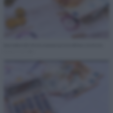
Bonus bollette 2025: 200 euro automatici per chi ha ISEE fino a 25.000 euro
Mag 22, 2025
0