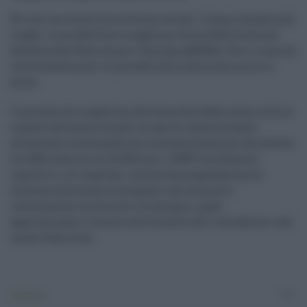
Per chi non ha diritto al bonus sociale, i tempi saranno più
lunghi. La modalità di erogazione verrà definita da una
delibera dell'Autorità per l'Energia (ARERA), che si riunisce
settimanalmente. Si prevede che la decisione arrivi a
breve.
Il processo di erogazione del bonus dovrebbe essere simile
a quello del bonus sociale. In caso di idoneità, basta
presentare la domanda con la documentazione che attesta
un ISEE inferiore ai 25.000 euro. L'INPS verificherà i
requisiti e, se rispettati, invierà una segnalazione al
Sistema Informativo Integrato, che fornirà le
informazioni ai fornitori di energia, i quali
applicheranno il bonus sulle bollette del richiedente o del
nucleo familiare.
Consumo
0