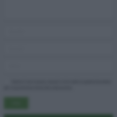
Salva il mio nome, email e sito web in questo browser
per la prossima volta che commento.