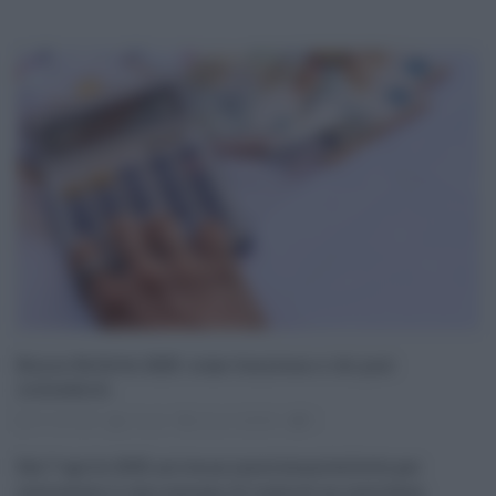
Bonus Bollette 2025: come funziona e chi può
richiederlo
01.04.2025
risuser
bonus bollette
0
Dal 1° aprile 2025, arriva un nuovo bonus bollette per
contrastare il caro energia. Si tratta di un contributo