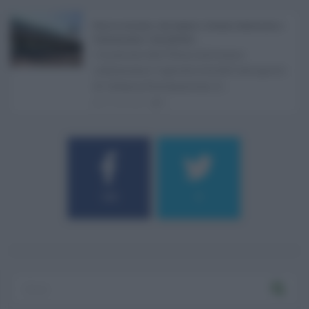
Etna in eruzione, voli sospesi a Catania: limitazioni a
Fontanarossa e voli dirottati ...
L'eruzione dell'Etna continua a
influenzare l'operatività dell'aeroporto
di Catania Fontanarossa. A ...
07.08.2026
0
184
9