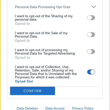
Economia
2.864
Personal Data Processing Opt Outs
This information may also be disclosed by us to third parties
on the IAB’s List of Downstream Participants that may further
Lavoro
2.139
I want to opt-out of the Sharing of my
disclose it to other third parties.
personal data.
Opted In
Politica
1.990
I want to opt-out of the Sale of my
Primo piano
2.619
Personal Data.
Opted In
Proposte
13
I want to opt-out of processing my
Personal Data for Targeted Advertising.
Sanità
1.962
Opted In
I want to opt-out of Collection, Use,
Retention, Sale, and/or Sharing of my
Personal Data that Is Unrelated with the
Purposes for which it was collected.
Opted Out
CONFIRM
Data Deletion
Data Access
Privacy Policy