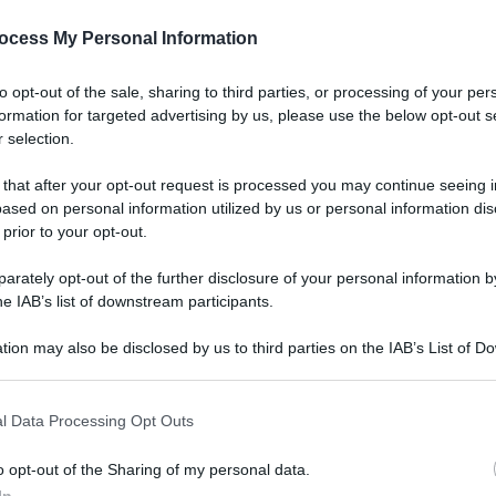
cologo 2025
ocess My Personal Information
to opt-out of the sale, sharing to third parties, or processing of your per
D
,
CIE 3.0
o
Carta Nazionale dei Servizi
.
formation for targeted advertising by us, please use the below opt-out s
 selection.
 that after your opt-out request is processed you may continue seeing i
buto per sostenere le spese relative a sessioni di
ased on personal information utilized by us or personal information dis
i richiesti.
 prior to your opt-out.
rately opt-out of the further disclosure of your personal information by
he IAB’s list of downstream participants.
erà l’esito e, in caso di accoglimento, assegnerà il
codice
tion may also be disclosed by us to third parties on the IAB’s List of 
 that may further disclose it to other third parties.
o E-mail
us Psicologo
l Data Processing Opt Outs
anente
, finanziato annualmente, che consente ai
o opt-out of the Sharing of my personal data.
rapia privata
sostenuto dallo Stato. L’obiettivo è
Reset password
dami