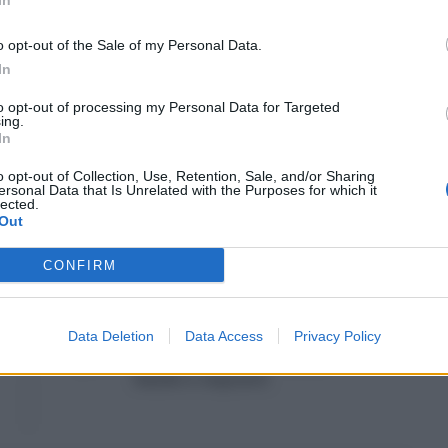
In
ti
Log In
epressione o fragilità psicologica
, garantendo parità di
Reset P
o opt-out of the Sale of my Personal Data.
In
to opt-out of processing my Personal Data for Targeted
0
ing.
In
o opt-out of Collection, Use, Retention, Sale, and/or Sharing
ersonal Data that Is Unrelated with the Purposes for which it
lected.
Out
CONFIRM
ARTICOLO SUCCESSIVO
Data Deletion
Data Access
Privacy Policy
Concorso INPS-INAIL 2025: 448
posti da Ispettore di Vigilanza,
bando e requisiti