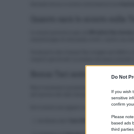
Secondo Arera, lo sconto interesserà circa
4 mili
Quanto sarà lo sconto sulla T
Lo sconto previsto è pari al
25% della Tari dovuta
senza bisogno di domanda, a tutti i nuclei con Ise
Va chiarito che il bonus Tari erogato nel 2026 si 
importi già versati in eccesso verranno scontati 
Bonus Tari automatico: serv
Do Not Pr
Non è necessario presentare alcuna richiesta: il
If you wish 
all’incrocio dei dati Isee già in possesso dell’Arer
sensitive in
confirm your
Se lo sconto non appare in bolletta, è necessario:
Please note
verificare che l’
Isee 2025 sia stato presentato
based ads b
third parties