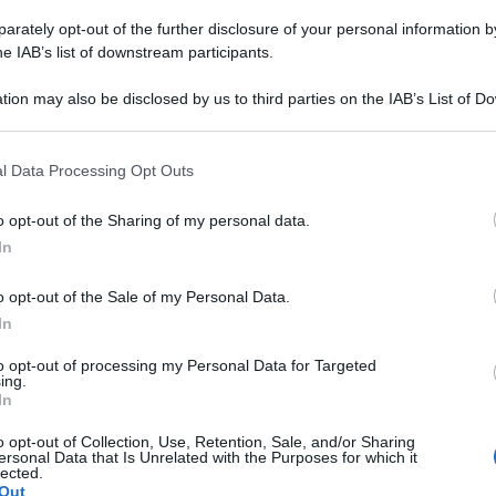
;
rately opt-out of the further disclosure of your personal information by
rera – Sportello per il Consumatore
al numero
he IAB’s list of downstream participants.
lla bolletta senza sconto.
tion may also be disclosed by us to third parties on the IAB’s List of 
 that may further disclose it to other third parties.
o E-mail
l Data Processing Opt Outs
0
o opt-out of the Sharing of my personal data.
Reset password
dami
In
ti
Log In
Reset P
o opt-out of the Sale of my Personal Data.
In
to opt-out of processing my Personal Data for Targeted
ing.
ARTICOLO SUCCESSIVO
In
ENI assume: 76 nuove posizioni
aperte in Italia, Francia e
o opt-out of Collection, Use, Retention, Sale, and/or Sharing
Germania
ersonal Data that Is Unrelated with the Purposes for which it
lected.
Out