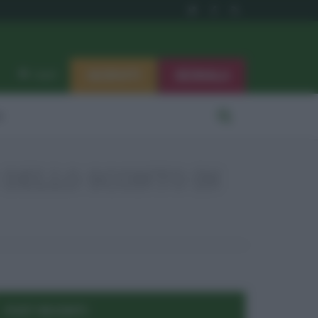
ISCRIVITI
SEGNALA
Log in
i
O DELLO SCONTO IN
POST RECENTI