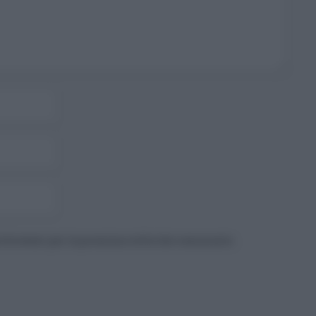
to browser per la prossima volta che commento.