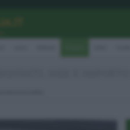
LIA.IT
ne
ia
Lavoro
Ambiente
Consumo
Sanità
Contatt
EQUISITI, ISEE E IMPORT
rto Dello Sconto In Bolletta