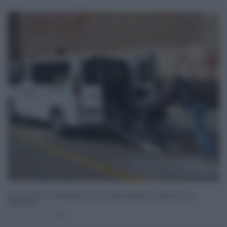
Bonus barriere architettoniche 2022: requisiti, importi e scadenze per la
detrazione
Gen 15, 2022
0