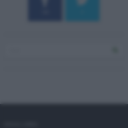
184
9
SOCIAL LINKS