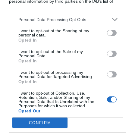
personal information by third parties on the IAB’s list of
Consumo
1.930
downstream participants.
Economia
2.866
Personal Data Processing Opt Outs
This information may also be disclosed by us to third parties
on the IAB’s List of Downstream Participants that may further
Lavoro
2.139
I want to opt-out of the Sharing of my
disclose it to other third parties.
personal data.
Opted In
Politica
1.992
I want to opt-out of the Sale of my
Primo piano
2.620
Personal Data.
Opted In
Proposte
13
I want to opt-out of processing my
Personal Data for Targeted Advertising.
Sanità
1.962
Opted In
I want to opt-out of Collection, Use,
Retention, Sale, and/or Sharing of my
Personal Data that Is Unrelated with the
Purposes for which it was collected.
Opted Out
CONFIRM