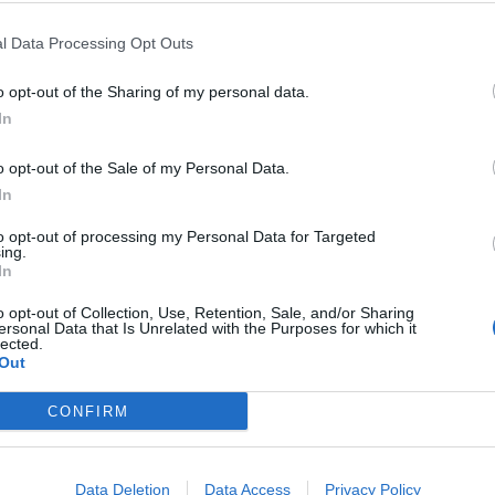
o E-mail
l Data Processing Opt Outs
o opt-out of the Sharing of my personal data.
Reset password
dami
In
ti
Log In
Reset P
o opt-out of the Sale of my Personal Data.
ARTICOLO SUCCESSIVO
In
Covid, donna di 26 anni muore a
Palermo, non era vaccinata
to opt-out of processing my Personal Data for Targeted
ing.
In
o opt-out of Collection, Use, Retention, Sale, and/or Sharing
ersonal Data that Is Unrelated with the Purposes for which it
lected.
Out
CONFIRM
Data Deletion
Data Access
Privacy Policy