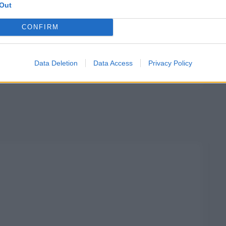
Out
CONFIRM
Data Deletion
Data Access
Privacy Policy