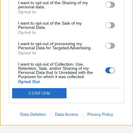
Lavoro
2.139
I want to opt-out of the Sharing of my
disclose it to other third parties.
personal data.
Opted In
Politica
1.991
I want to opt-out of the Sale of my
Primo piano
2.619
Personal Data.
Opted In
Proposte
13
I want to opt-out of processing my
Personal Data for Targeted Advertising.
Sanità
1.962
Opted In
I want to opt-out of Collection, Use,
Retention, Sale, and/or Sharing of my
Personal Data that Is Unrelated with the
Purposes for which it was collected.
Opted Out
CONFIRM
Data Deletion
Data Access
Privacy Policy
Preferenze Privacy