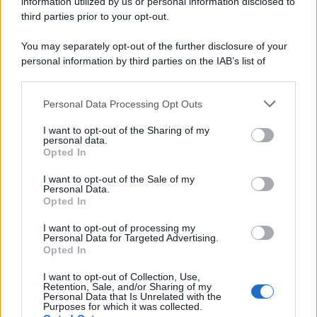
information utilized by us or personal information disclosed to
Attualità
6.108
third parties prior to your opt-out.
Comunicati
6
You may separately opt-out of the further disclosure of your
personal information by third parties on the IAB’s list of
Consumo
1.930
downstream participants.
Economia
2.866
Personal Data Processing Opt Outs
This information may also be disclosed by us to third parties
on the IAB’s List of Downstream Participants that may further
Lavoro
2.139
I want to opt-out of the Sharing of my
disclose it to other third parties.
personal data.
Opted In
Politica
1.992
I want to opt-out of the Sale of my
Primo piano
2.620
Personal Data.
Opted In
Proposte
13
I want to opt-out of processing my
Personal Data for Targeted Advertising.
Sanità
1.962
Opted In
I want to opt-out of Collection, Use,
Retention, Sale, and/or Sharing of my
Personal Data that Is Unrelated with the
Purposes for which it was collected.