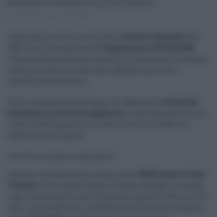
beneficiario obbligatoria e costi azzerati
05.08.2025
risuser
0
Importanti novità in arrivo per i
bonifici istantanei
nel
2025. Con l’introduzione del
Regolamento UE 2024/886
,
l’Unione Europea punta a rendere le transazioni in tempo
reale più sicure, economiche e affidabili per tutti i
cittadini dell’area euro.
Tra le innovazioni principali c’è l’obbligo di
verifica del
beneficiario prima del pagamento
, una misura che mira a
ridurre drasticamente il rischio di errori e truffe nei
trasferimenti digitali.
Cos’è un bonifico istantaneo?
I bonifici istantanei (noti anche come
SEPA Instant Credit
Transfer
) sono trasferimenti di denaro eseguiti in tempo
reale, con accredito entro 10 secondi, operativi 24 ore su 24,
tutti i giorni dell’anno. A differenza dei bonifici ordinari,