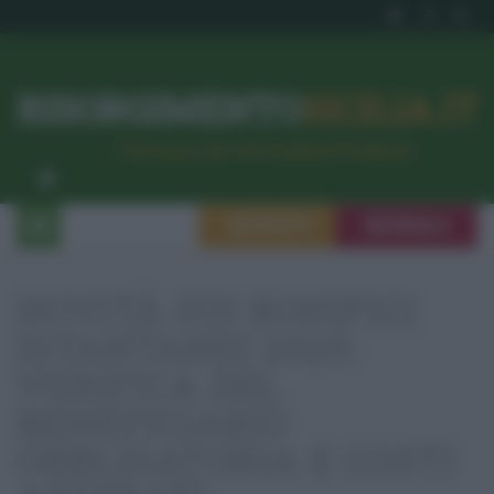
RISORGIMENTO
SICILIA.IT
l’Unione dei #CittadiniPerBene
ISCRIVITI
SEGNALA
NOVITÀ SUI BONIFICI
ISTANTANEI 2025:
VERIFICA DEL
BENEFICIARIO
OBBLIGATORIA E COSTI