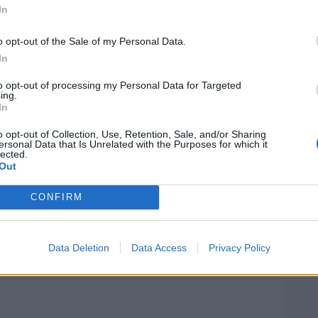
Reset password
dami
In
ti
Log In
trasporto non di linea,
Reset P
domanda, requisiti
o opt-out of the Sale of my Personal Data.
In
to opt-out of processing my Personal Data for Targeted
ing.
In
o opt-out of Collection, Use, Retention, Sale, and/or Sharing
ersonal Data that Is Unrelated with the Purposes for which it
lected.
Out
CONFIRM
Data Deletion
Data Access
Privacy Policy