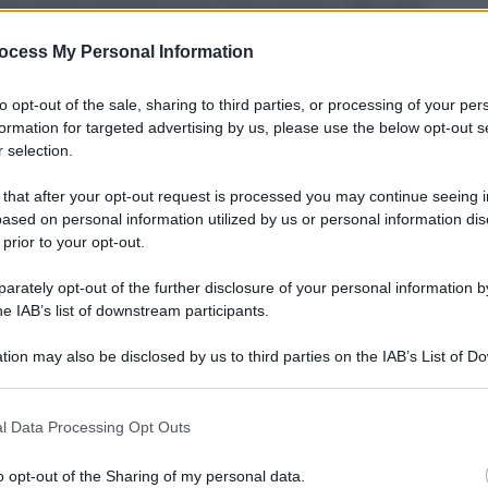
essa strada intrapresa con gli iPad, compresi i Mini 2021,
ocess My Personal Information
efonini è sempre più 'senza fili'. Oramai tutti, sia
s, condivisa e interoperabile, basata sulla tecnologia Qi,
to opt-out of the sale, sharing to third parties, or processing of your per
formation for targeted advertising by us, please use the below opt-out s
i per alimentare lo smartphone, seppur con tempistiche
 selection.
 that after your opt-out request is processed you may continue seeing i
ased on personal information utilized by us or personal information dis
 prior to your opt-out.
0
rately opt-out of the further disclosure of your personal information by
he IAB’s list of downstream participants.
tion may also be disclosed by us to third parties on the IAB’s List of 
 that may further disclose it to other third parties.
o E-mail
l Data Processing Opt Outs
ARTICOLO SUCCESSIVO
o opt-out of the Sharing of my personal data.
Contributi per imprese