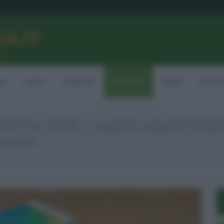
LIA.IT
ne
ia
Lavoro
Ambiente
Consumo
Sanità
Contatt
OSTA PER CARICABATTER
ie Universale