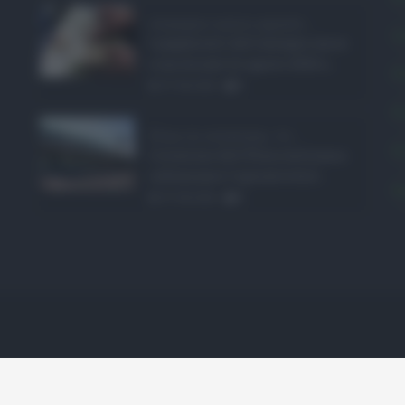
Assegno unico agosto ...
L
I pagamenti dell'assegno unico
e universale di agosto 2026 a ...
P
07.08.2026
0
P
Etna in eruzione, vo ...
P
L'eruzione dell'Etna continua a
influenzare l'operatività d ...
S
07.08.2026
0