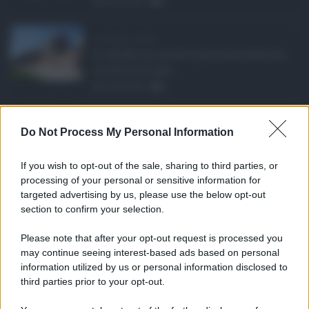
06.08.2026
0
Ars Sicilia, chiude ...
Si chiude con un'altra giornata dedicata
all'attività ispet ...
06.08.2026
0
Definizione agevolat ...
Do Not Process My Personal Information
Anche il Comune di Catania aderisce
alla definizione agevola ...
If you wish to opt-out of the sale, sharing to third parties, or
06.08.2026
0
processing of your personal or sensitive information for
targeted advertising by us, please use the below opt-out
section to confirm your selection.
CATEGORIE
Please note that after your opt-out request is processed you
Ambiente
1.404
may continue seeing interest-based ads based on personal
information utilized by us or personal information disclosed to
Attualità
6.106
third parties prior to your opt-out.
Comunicati
6