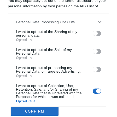
You may separately opt-out of the further disclosure of your
personal information by third parties on the IAB’s list of
Consumo
1.930
downstream participants.
Economia
2.864
Personal Data Processing Opt Outs
This information may also be disclosed by us to third parties
on the IAB’s List of Downstream Participants that may further
Lavoro
2.139
I want to opt-out of the Sharing of my
disclose it to other third parties.
personal data.
Opted In
Politica
1.990
I want to opt-out of the Sale of my
Primo piano
2.619
Personal Data.
Opted In
Proposte
13
I want to opt-out of processing my
Personal Data for Targeted Advertising.
Sanità
1.962
Opted In
I want to opt-out of Collection, Use,
Retention, Sale, and/or Sharing of my
Personal Data that Is Unrelated with the
Purposes for which it was collected.
Opted Out
CONFIRM