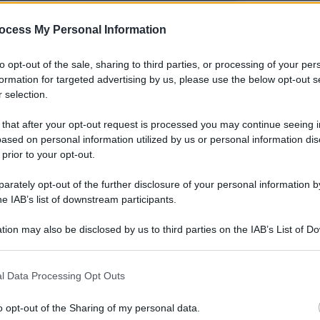
e. In questo caso sarà decurtata una giornata di
ocess My Personal Information
NPS sono utili per la copertura della contribuzione
to opt-out of the sale, sharing to third parties, or processing of your per
formation for targeted advertising by us, please use the below opt-out s
 selection.
 that after your opt-out request is processed you may continue seeing i
0
ased on personal information utilized by us or personal information dis
 prior to your opt-out.
rately opt-out of the further disclosure of your personal information by
he IAB’s list of downstream participants.
tion may also be disclosed by us to third parties on the IAB’s List of 
 that may further disclose it to other third parties.
o E-mail
ARTICOLO SUCCESSIVO
l Data Processing Opt Outs
Covid, Razza a Messina,
"Rigenerato il Policlinico"
o opt-out of the Sharing of my personal data.