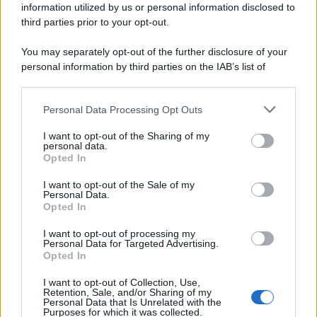
information utilized by us or personal information disclosed to
Attualità
6.108
third parties prior to your opt-out.
Comunicati
6
You may separately opt-out of the further disclosure of your
personal information by third parties on the IAB’s list of
Consumo
1.930
downstream participants.
Economia
2.866
Personal Data Processing Opt Outs
This information may also be disclosed by us to third parties
on the IAB’s List of Downstream Participants that may further
Lavoro
2.139
I want to opt-out of the Sharing of my
disclose it to other third parties.
personal data.
Opted In
Politica
1.992
I want to opt-out of the Sale of my
Primo piano
2.620
Personal Data.
Opted In
Proposte
13
I want to opt-out of processing my
Personal Data for Targeted Advertising.
Sanità
1.962
Opted In
I want to opt-out of Collection, Use,
Retention, Sale, and/or Sharing of my
Personal Data that Is Unrelated with the
Purposes for which it was collected.