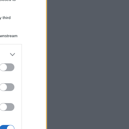
 third
Downstream
Log In
assword