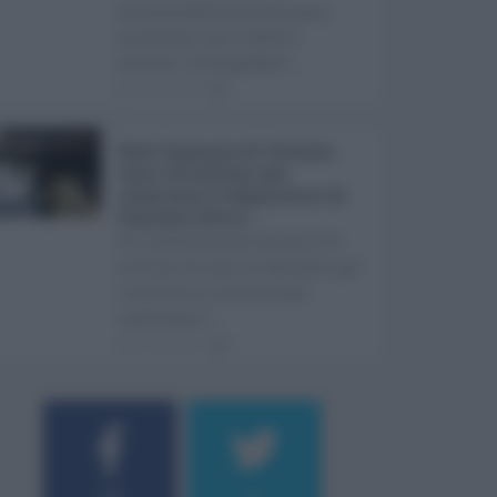
all'accessibilità continua a
scontrarsi con ritardi e
ostacoli. A fotografare ...
05.08.2026
1
Rete fognaria di Catania,
oltre 24 milioni per
rilanciare il depuratore di
Pantano d’Arci ...
Un investimento da oltre 24
milioni di euro in due anni per
risolvere le criticità che
rallentano i ...
05.08.2026
0