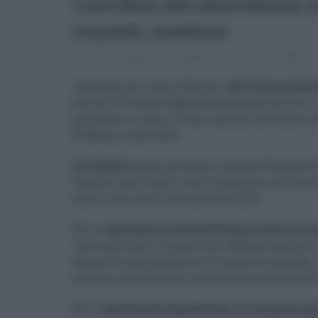
Contributi alle associazioni 
requisiti, scadenze
15.08.2021
redazione
bonus
,
finanziamenti
0
Contributi per l'anno 2021 per l'
attività musicale
articoli 5 e 6 della legge della Regione Sicilia n
da almeno tre anni e siano operanti nel settore d
FURS per l'anno 2019.
Le istanze
devono pervenire a mezzo Posta elettr
Turismo, dello Sport e dello Spettacolo, all'ind
entro e non oltre il 20 settembre 2021.
Per le
associazioni concertistiche private non ave
interesse locale e che pertanto abbiano operato 
almeno 5 manifestazioni di carattere musicale, l
minimo attribuito per la medesima attività nell
Per le
associazioni bandistiche, ivi comprese que