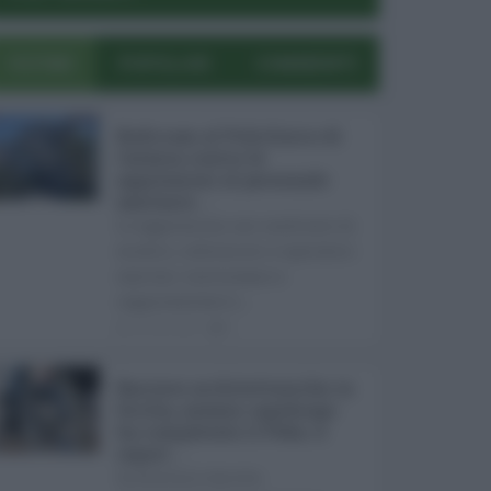
ULTIMI
POPOLARI
COMMENTI
Bodycam al Policlinico di
Catania contro le
aggressioni al personale
sanitario ...
Le aggressioni nei confronti di
medici, infermieri e operatori
sanitari continuano a
rappresentare u ...
05.08.2026
0
Barriere architettoniche in
Sicilia, nessun capoluogo
ha completato il Peba: il
report ...
In Sicilia il diritto