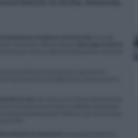
concertistiche in Sicilia, domanda,
 di associazioni, fondazioni ed enti privati
di cui agli
. 44 del 10 dicembre 1985 che abbiano
sede legale in Sicilia
ella musica, e che non abbiano beneficiato dei contributi
onica certificata del Dipartimento regionale del
irizzo dipartimento.turismo@certmail.regione.sicilia.it,
nti fini di lucro
che rientrino all'interno della fascia di
in Sicilia da almeno un triennio ed abbiano organizzato
a somma assegnata sarà di 3.500 euro, pari al contributo
'anno 2019.
lle costituite in cooperativa
, e a complessi bandistici