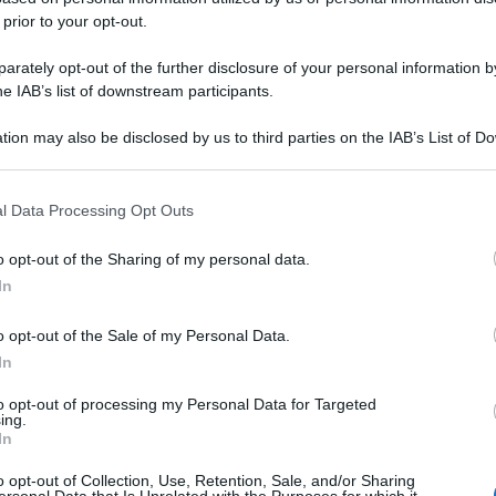
due in viaggio per Ferragosto
 prior to your opt-out.
rately opt-out of the further disclosure of your personal information by
he IAB’s list of downstream participants.
tion may also be disclosed by us to third parties on the IAB’s List of 
 that may further disclose it to other third parties.
o E-mail
l Data Processing Opt Outs
o opt-out of the Sharing of my personal data.
Reset password
dami
In
ti
Log In
Reset P
o opt-out of the Sale of my Personal Data.
In
to opt-out of processing my Personal Data for Targeted
ing.
In
o opt-out of Collection, Use, Retention, Sale, and/or Sharing