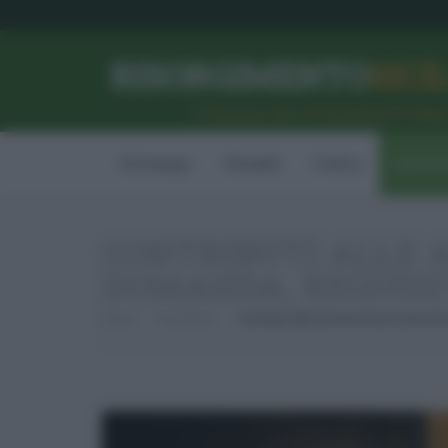
RISORGIMENTO
SICI
l’Unione dei #CittadiniPerBe
Homepage
Attualità
Politica
Econom
CONTRIBUTI ALLE A
DOMANDA, REQUISI
Home
Economia
Contributi Alle Associazioni Concertis