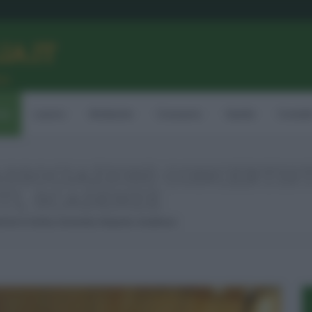
LIA.IT
ne
ia
Lavoro
Ambiente
Consumo
Sanità
Contatt
SSOCIAZIONI CONCERTISTI
TI, SCADENZE
tiche In Sicilia, Domanda, Requisiti, Scadenze