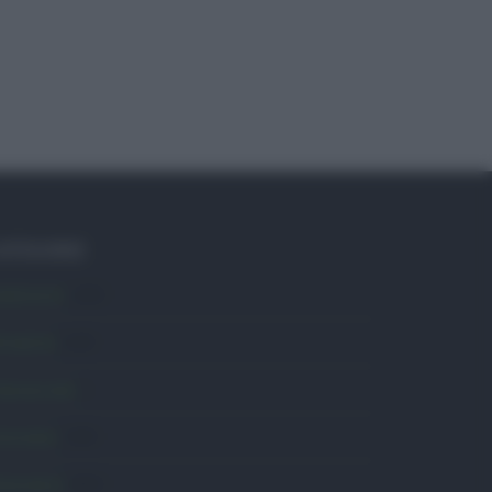
ATEGORIE
mbiente
1.403
ttualità
6.105
omunicati
6
onsumo
1.930
conomia
2.863