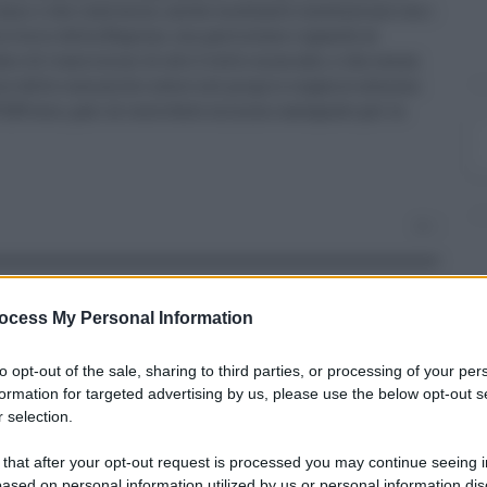
 anni e che realizzino, anche mediante convenzione con i
rritorio della Regione, con particolare riguardo al
 e di trascrizioni di alto livello musicale, e che senza
vore delle comunità e avere nel proprio organico almeno
9,89 euro, pari al contributo minimo assegnato per la
0
ocess My Personal Information
to opt-out of the sale, sharing to third parties, or processing of your per
formation for targeted advertising by us, please use the below opt-out s
 selection.
ARTICOLO SUCCESSIVO
 that after your opt-out request is processed you may continue seeing i
Coldiretti, Ixè, un italiano su
ased on personal information utilized by us or personal information dis