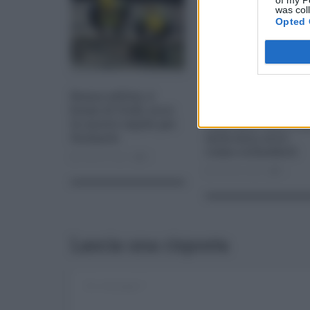
of my P
was col
Opted 
Bonus edilizi, è
Riqualificare
boom di frodi, ecco
ambienti educati,
le nuove regole per
contributi fino a 2
fermarle
mila euro, ecco
come richiederli
Feb 05, 2022
0
Feb 05, 2022
0
Lascia una risposta