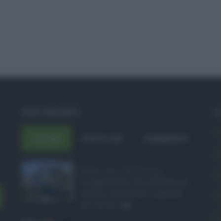
POST RECENTI
C
A
ULTIMI
POPOLARI
COMMENTI
A
Bodycam al Policlini ...
C
Le aggressioni nei confronti di
medici, infermieri e operato ...
C
05.08.2026
0
E