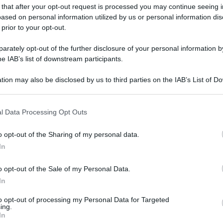
ATO
 that after your opt-out request is processed you may continue seeing i
ased on personal information utilized by us or personal information dis
’utilizzo dei dati delle erogazioni liberali effettuate
 prior to your opt-out.
chiarazione dei redditi precompilata: i contribuenti
rately opt-out of the further disclosure of your personal information by
23 all’Agenzia delle Entrate.
he IAB’s list of downstream participants.
tion may also be disclosed by us to third parties on the IAB’s List of 
 that may further disclose it to other third parties.
viare gli elenchi Intrastat: questo adempimento riguarda
o E-mail
i alla comunicazione obbligatoria mensile dei dati.
l Data Processing Opt Outs
o opt-out of the Sharing of my personal data.
Reset password
dami
In
ti
Log In
0
Reset P
o opt-out of the Sale of my Personal Data.
In
to opt-out of processing my Personal Data for Targeted
ing.
In