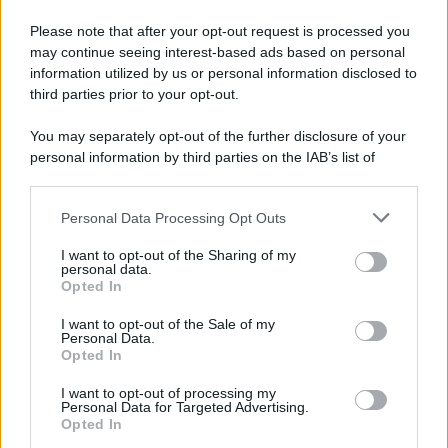
Please note that after your opt-out request is processed you
Ambiente
1.404
may continue seeing interest-based ads based on personal
information utilized by us or personal information disclosed to
Attualità
6.108
third parties prior to your opt-out.
Comunicati
6
You may separately opt-out of the further disclosure of your
personal information by third parties on the IAB’s list of
Consumo
1.930
downstream participants.
Economia
2.865
Personal Data Processing Opt Outs
This information may also be disclosed by us to third parties
on the IAB’s List of Downstream Participants that may further
Lavoro
2.139
I want to opt-out of the Sharing of my
disclose it to other third parties.
personal data.
Opted In
Politica
1.991
I want to opt-out of the Sale of my
Primo piano
2.619
Personal Data.
Opted In
Proposte
13
I want to opt-out of processing my
Personal Data for Targeted Advertising.
Sanità
1.962
Opted In