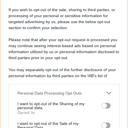
2026 uno dei prin ...
If you wish to opt-out of the sale, sharing to third parties, or
07.08.2026
0
processing of your personal or sensitive information for
targeted advertising by us, please use the below opt-out
section to confirm your selection.
CATEGORIE
Please note that after your opt-out request is processed you
Ambiente
1.404
may continue seeing interest-based ads based on personal
information utilized by us or personal information disclosed to
Attualità
6.108
third parties prior to your opt-out.
Comunicati
6
You may separately opt-out of the further disclosure of your
personal information by third parties on the IAB’s list of
Consumo
1.930
downstream participants.
Economia
2.866
Personal Data Processing Opt Outs
This information may also be disclosed by us to third parties
on the IAB’s List of Downstream Participants that may further
Lavoro
2.139
I want to opt-out of the Sharing of my
disclose it to other third parties.
personal data.
Opted In
Politica
1.992
I want to opt-out of the Sale of my
Primo piano
2.620
Personal Data.