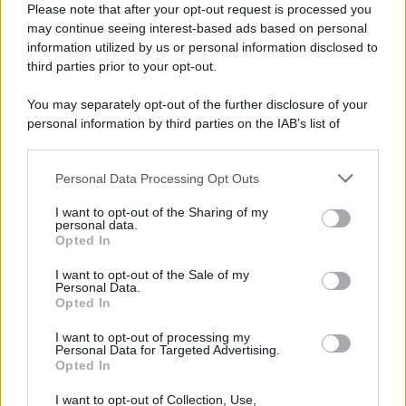
Please note that after your opt-out request is processed you
Ambiente
1.404
may continue seeing interest-based ads based on personal
information utilized by us or personal information disclosed to
Attualità
6.108
third parties prior to your opt-out.
Comunicati
6
You may separately opt-out of the further disclosure of your
personal information by third parties on the IAB’s list of
Consumo
1.930
downstream participants.
Economia
2.866
Personal Data Processing Opt Outs
This information may also be disclosed by us to third parties
on the IAB’s List of Downstream Participants that may further
Lavoro
2.139
I want to opt-out of the Sharing of my
disclose it to other third parties.
personal data.
Opted In
Politica
1.992
I want to opt-out of the Sale of my
Primo piano
2.620
Personal Data.
Opted In
Proposte
13
I want to opt-out of processing my
Personal Data for Targeted Advertising.
Sanità
1.962
Opted In
I want to opt-out of Collection, Use,