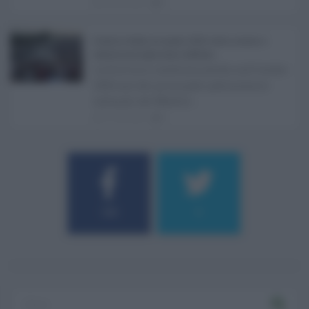
08.08.2026
0
Eventi in Sicilia ad agosto 2026: teatro, musica e
festival nei luoghi storici dell’Isola ...
La Sicilia si conferma anche nell’estate
2026 uno dei principali palcoscenici
culturali del Medite ...
07.08.2026
0
184
9