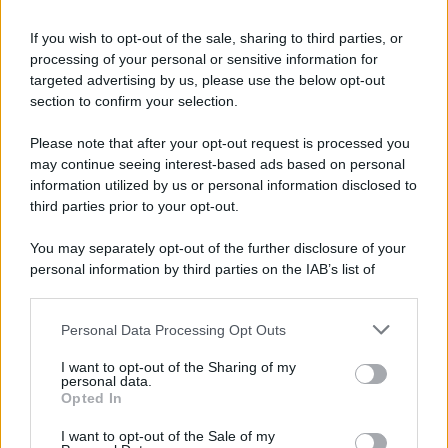
La Sicilia si conferma anche nell’estate
2026 uno dei prin ...
If you wish to opt-out of the sale, sharing to third parties, or
07.08.2026
0
processing of your personal or sensitive information for
targeted advertising by us, please use the below opt-out
section to confirm your selection.
CATEGORIE
Please note that after your opt-out request is processed you
Ambiente
1.404
may continue seeing interest-based ads based on personal
information utilized by us or personal information disclosed to
Attualità
6.108
third parties prior to your opt-out.
Comunicati
6
You may separately opt-out of the further disclosure of your
personal information by third parties on the IAB’s list of
Consumo
1.930
downstream participants.
Economia
2.866
Personal Data Processing Opt Outs
This information may also be disclosed by us to third parties
on the IAB’s List of Downstream Participants that may further
Lavoro
2.139
I want to opt-out of the Sharing of my
disclose it to other third parties.
personal data.
Opted In
Politica
1.992
I want to opt-out of the Sale of my
Primo piano
2.620