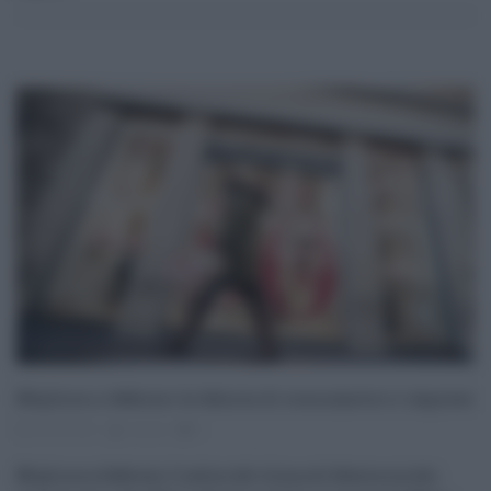
Migliora a febbraio la fiducia di consumatori e imprese
25.02.2021
risuser
0
Migliora a febbraio l'indice del clima di fiducia sia dei