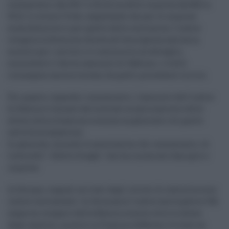
consumatori (da 100,7 a 101,4) sia delle imprese (da 88,3 a
93,2). Lo stima l'Istat, segnalando che per le imprese
manifatturiere e per quelle delle costruzioni l'indice
recupera la flessione dovuta all'emergenza sanitaria,
mentre per i servizi e il commercio al dettaglio,
nonostante il deciso aumento di febbraio, i livelli
rimangono ancora lontani da quelli precedenti la crisi.
Per quanto riguarda i consumatori, l'aumento dell'indice
di fiducia è trainato dal marcato miglioramento delle
attese sulla situazione economica generale e di quelle
sulla disoccupazione.
In generale, secondo le associazioni dei consumatori, di
tratta dell' "effetto Draghi" che ha rincuorato famiglie e
imprese.
In Europa i segnali arrivati dagli istituti di statistica sono
invece contrastanti. In Germania l'indice anticipatore Gfk
segna un recupero della fiducia a marzo oltre le attese
degli analisti, mentre in Francia a febbraio c'è stato un