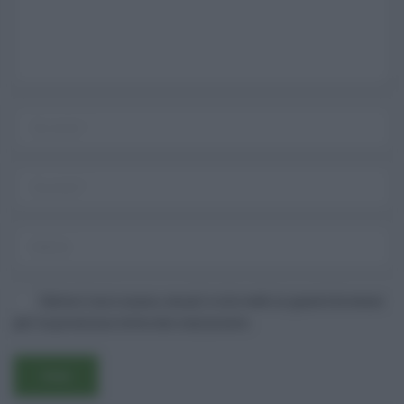
Salva il mio nome, email e sito web in questo browser
Username o E-mail
per la prossima volta che commento.
Log In
Ricordami
Registrati
Log In