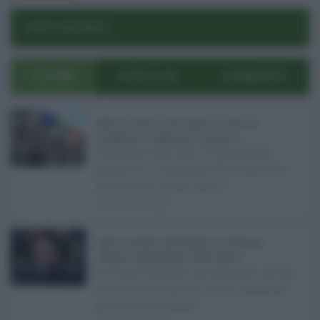
Reset password
Log In
Reset Password
POST RECENTI
ULTIMI
POPOLARI
COMMENTI
Manovra Sicilia da 221 milioni, è scontro tra
maggioranza, opposizioni e sindacati ...
L’annuncio del varo in Giunta della
manovra in variazione di bilancio da
221 milioni di euro non s ...
08.08.2026
0
Super Zes Sicilia, dalla Regione 10 milioni per
sostenere gli investimenti delle imprese ...
La Giunta Schifani ha stanziato i primi
10 milioni di euro di risorse regionali
per avviare la Super ...