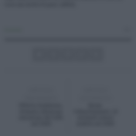
lieve calo da 92 a 91 punti. (ANSA)
Economia
0
ARTICOLO
ARTICOLO
PRECEDENTE
SUCCESSIVO
Effetto lockdown,
Boom
stimata riduzione
videochiamate: 1,8
emissioni del 9,8%
miliardi utenti
nel 2020
mobile nel 2020