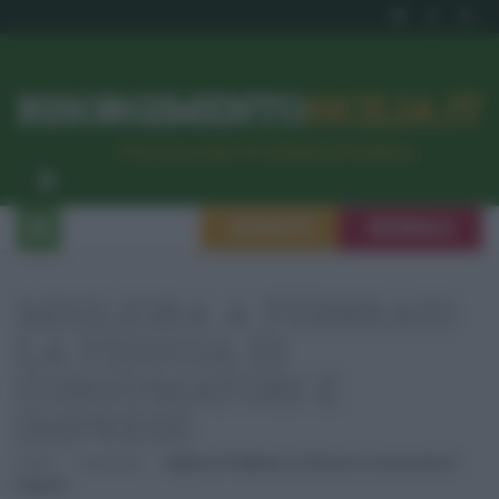
RISORGIMENTO
SICILIA.IT
l’Unione dei #CittadiniPerBene
ISCRIVITI
SEGNALA
MIGLIORA A FEBBRAIO
LA FIDUCIA DI
CONSUMATORI E
IMPRESE
Home
Economia
Migliora A Febbraio La Fiducia Di Consumatori E
Imprese