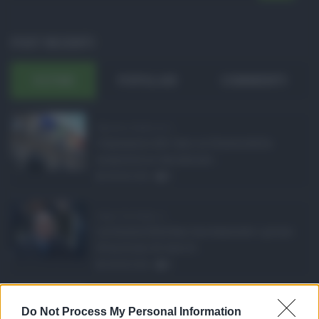
POST RECENTI
ULTIMI
POPOLARI
COMMENTI
Manovra Sicilia da 2 ...
L’annuncio del varo in Giunta della
manovra in variazione ...
08.08.2026
0
Super Zes Sicilia, d ...
La Giunta Schifani ha stanziato i primi
10 milioni di euro d ...
08.08.2026
0
Eventi in Sicilia ad ...
Do Not Process My Personal Information