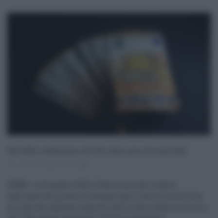
Nel 2021 inflazione all’1,9%, dato più alto dal 2012
17.01.2022
risuser
0
ROMA - A dicembre 2021 l'Istat stima che l'indice
nazionale dei prezzi al consumo per l'intera collettività,
al lordo dei tabacchi, aumenti dello 0,4% su base mensile e