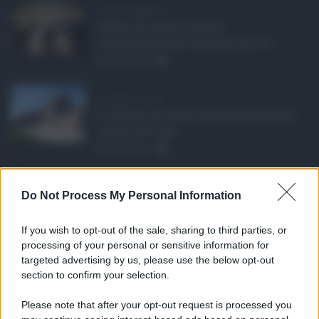
Concorsi pubblici in ...
Anche nel mese di agosto,
tradizionalmente dedicato alle fer ...
06.08.2026
0
Ars Sicilia, chiude ...
Si chiude con un'altra giornata dedicata
all'attività ispet ...
06.08.2026
0
Definizione agevolat ...
Do Not Process My Personal Information
Anche il Comune di Catania aderisce
alla definizione agevola ...
If you wish to opt-out of the sale, sharing to third parties, or
06.08.2026
0
processing of your personal or sensitive information for
targeted advertising by us, please use the below opt-out
section to confirm your selection.
CATEGORIE
Please note that after your opt-out request is processed you
Ambiente
1.404