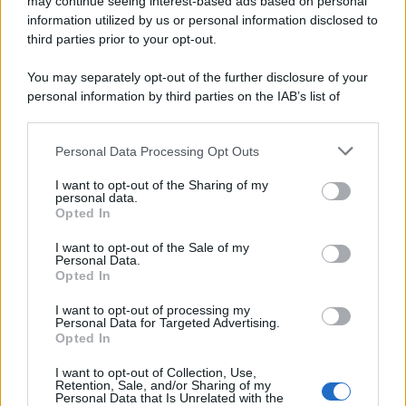
may continue seeing interest-based ads based on personal
information utilized by us or personal information disclosed to
Attualità
6.106
third parties prior to your opt-out.
Comunicati
6
You may separately opt-out of the further disclosure of your
personal information by third parties on the IAB’s list of
Consumo
1.930
downstream participants.
Economia
2.864
Personal Data Processing Opt Outs
This information may also be disclosed by us to third parties
on the IAB’s List of Downstream Participants that may further
Lavoro
2.139
I want to opt-out of the Sharing of my
disclose it to other third parties.
personal data.
Opted In
Politica
1.990
I want to opt-out of the Sale of my
Primo piano
2.619
Personal Data.
Opted In
Proposte
13
I want to opt-out of processing my
Personal Data for Targeted Advertising.
Sanità
1.962
Opted In
I want to opt-out of Collection, Use,
Retention, Sale, and/or Sharing of my
Personal Data that Is Unrelated with the