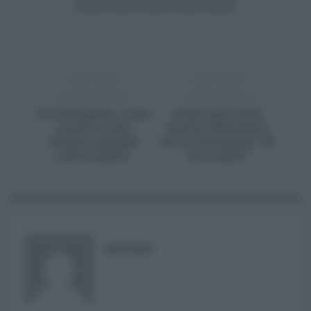
ARTICOLO
ARTICOLO
PRECEDENTE
SUCCESSIVO
Covid bambini, come
Green pass sullo
curarli a casa,
Stretto, Musumeci
farmaci, quando
invia ultimatum, “24
preoccuparsi
ore e agirò”
RISUSER