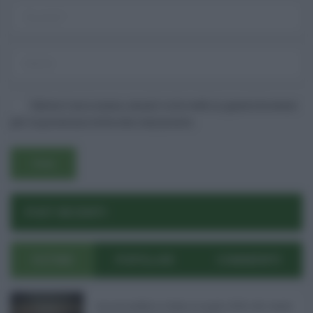
Salva il mio nome, email e sito web in questo browser
per la prossima volta che commento.
Username o E-mail
POST RECENTI
Log In
Ricordami
Registrati
Log In
ULTIMI
POPOLARI
COMMENTI
Reset password
Log In
Reset Password
Concorsi pubblici in Sicilia ad agosto 2026: tutti i bandi