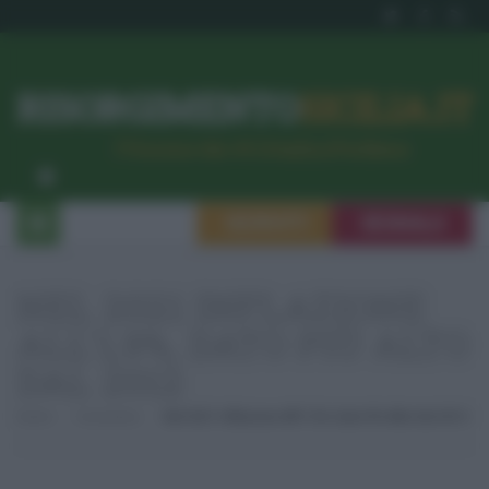
RISORGIMENTO
SICILIA.IT
l’Unione dei #CittadiniPerBene
ISCRIVITI
SEGNALA
NEL 2021 INFLAZIONE
ALL’1,9%, DATO PIÙ ALTO
DAL 2012
Home
Economia
Nel 2021 Inflazione All’1,9%, Dato Più Alto Dal 2012