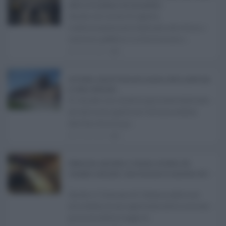
attivi e le scadenze da non perdere ...
Anche nel mese di agosto,
tradizionalmente dedicato alle ferie, i
concorsi pubblici in Sicilia non s ...
06.08.2026
0
Ars Sicilia, chiude l'Aula per la pausa estiva: partiti già
in clima elettorale ...
Si chiude con un'altra giornata dedicata
all'attività ispettiva l'ultima seduta
dell'Ars Sicilia pr ...
06.08.2026
0
Definizione agevolata a Catania, via libera del
Consiglio comunale: come funziona la sanatoria dei t
...
Anche il Comune di Catania aderisce
alla definizione agevolata delle entrate
prevista dalla Legge di ...