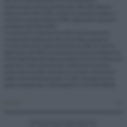
del 3,9% su base annua (da +3,7% di novembre),
confermando la stima preliminare. Nel 2021, dopo la
flessione del 2020 (-0,2%), i prezzi al consumo tornano a
crescere in media d'anno (+1,9%), registrando l'aumento
più ampio dal 2012 (+3,0%).
La ripresa dell'inflazione nel 2021 è essenzialmente
trainata dall'andamento dei prezzi degli energetici
(+14,1%), diminuiti invece dell'8,4% nel 2020. Al netto di
questi beni, nel 2021, la crescita dei prezzi al consumo è la
stessa registrata nell'anno precedente (+0,7%). L'inflazione
acquisita o trascinamento per il 2022 (cioè la crescita
media che si avrebbe nell'anno se i prezzi rimanessero
stabili fino a dicembre) è pari a +1,8%, diversamente da
quanto accaduto per il 2021, quando fu -0,1%.(ITALPRESS).
Economia
0