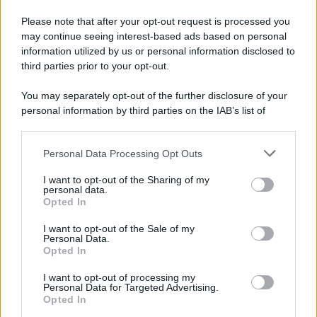
Please note that after your opt-out request is processed you
Ambiente
1.404
may continue seeing interest-based ads based on personal
information utilized by us or personal information disclosed to
Attualità
6.106
third parties prior to your opt-out.
Comunicati
6
You may separately opt-out of the further disclosure of your
personal information by third parties on the IAB’s list of
Consumo
1.930
downstream participants.
Economia
2.864
Personal Data Processing Opt Outs
This information may also be disclosed by us to third parties
on the IAB’s List of Downstream Participants that may further
Lavoro
2.139
I want to opt-out of the Sharing of my
disclose it to other third parties.
personal data.
Opted In
Politica
1.990
I want to opt-out of the Sale of my
Primo piano
2.619
Personal Data.
Opted In
Proposte
13
I want to opt-out of processing my
Personal Data for Targeted Advertising.
Sanità
1.962
Opted In