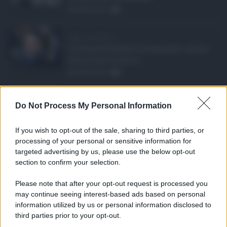
08.08.2026
0
Super Zes Sicilia, d ...
La Giunta Schifani ha stanziato i primi
10 milioni di euro d ...
08.08.2026
0
Eventi in Sicilia ad ...
Do Not Process My Personal Information
La Sicilia si conferma anche nell’estate
2026 uno dei prin ...
If you wish to opt-out of the sale, sharing to third parties, or
07.08.2026
0
processing of your personal or sensitive information for
targeted advertising by us, please use the below opt-out
section to confirm your selection.
CATEGORIE
Please note that after your opt-out request is processed you
Ambiente
1.404
may continue seeing interest-based ads based on personal
information utilized by us or personal information disclosed to
Attualità
6.108
third parties prior to your opt-out.