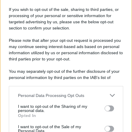
all'attività ispet ...
If you wish to opt-out of the sale, sharing to third parties, or
06.08.2026
0
processing of your personal or sensitive information for
targeted advertising by us, please use the below opt-out
section to confirm your selection.
CATEGORIE
Please note that after your opt-out request is processed you
Ambiente
1.404
may continue seeing interest-based ads based on personal
information utilized by us or personal information disclosed to
Attualità
6.106
third parties prior to your opt-out.
Comunicati
6
You may separately opt-out of the further disclosure of your
personal information by third parties on the IAB’s list of
Consumo
1.930
downstream participants.
Economia
2.864
Personal Data Processing Opt Outs
This information may also be disclosed by us to third parties
on the IAB’s List of Downstream Participants that may further
Lavoro
2.139
I want to opt-out of the Sharing of my
disclose it to other third parties.
personal data.
Opted In
Politica
1.991
I want to opt-out of the Sale of my
Primo piano
2.619
Personal Data.