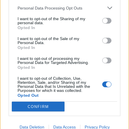
Economia
2.865
Personal Data Processing Opt Outs
This information may also be disclosed by us to third parties
on the IAB’s List of Downstream Participants that may further
Lavoro
2.139
I want to opt-out of the Sharing of my
disclose it to other third parties.
personal data.
Opted In
Politica
1.991
I want to opt-out of the Sale of my
Primo piano
2.619
Personal Data.
Opted In
Proposte
13
I want to opt-out of processing my
Personal Data for Targeted Advertising.
Sanità
1.962
Opted In
I want to opt-out of Collection, Use,
Retention, Sale, and/or Sharing of my
Personal Data that Is Unrelated with the
Purposes for which it was collected.
Opted Out
CONFIRM
Data Deletion
Data Access
Privacy Policy