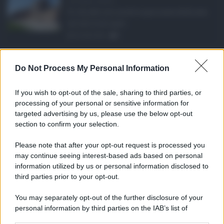
Ars Sicilia, chiude ...
Si chiude con un'altra giornata dedicata
all'attività ispet ...
06.08.2026
0
Definizione agevolat ...
Do Not Process My Personal Information
Anche il Comune di Catania aderisce
alla definizione agevola ...
If you wish to opt-out of the sale, sharing to third parties, or
06.08.2026
0
processing of your personal or sensitive information for
targeted advertising by us, please use the below opt-out
section to confirm your selection.
CATEGORIE
Please note that after your opt-out request is processed you
Ambiente
1.404
may continue seeing interest-based ads based on personal
information utilized by us or personal information disclosed to
Attualità
6.106
third parties prior to your opt-out.
Comunicati
6
You may separately opt-out of the further disclosure of your
personal information by third parties on the IAB’s list of
Consumo
1.930
downstream participants.