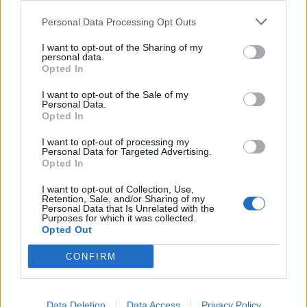
Economia
2.864
Personal Data Processing Opt Outs
This information may also be disclosed by us to third parties
on the IAB’s List of Downstream Participants that may further
Lavoro
2.139
I want to opt-out of the Sharing of my
disclose it to other third parties.
personal data.
Opted In
Politica
1.990
I want to opt-out of the Sale of my
Primo piano
2.619
Personal Data.
Opted In
Proposte
13
I want to opt-out of processing my
Personal Data for Targeted Advertising.
Sanità
1.962
Opted In
I want to opt-out of Collection, Use,
Retention, Sale, and/or Sharing of my
Personal Data that Is Unrelated with the
Purposes for which it was collected.
Opted Out
CONFIRM
Data Deletion
Data Access
Privacy Policy