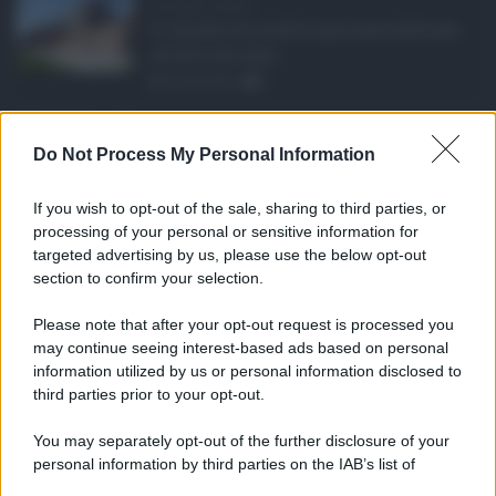
Ars Sicilia, chiude ...
Si chiude con un'altra giornata dedicata
all'attività ispet ...
06.08.2026
0
Definizione agevolat ...
Do Not Process My Personal Information
Anche il Comune di Catania aderisce
alla definizione agevola ...
If you wish to opt-out of the sale, sharing to third parties, or
06.08.2026
0
processing of your personal or sensitive information for
targeted advertising by us, please use the below opt-out
section to confirm your selection.
CATEGORIE
Please note that after your opt-out request is processed you
Ambiente
1.404
may continue seeing interest-based ads based on personal
information utilized by us or personal information disclosed to
Attualità
6.106
third parties prior to your opt-out.
Comunicati
6
You may separately opt-out of the further disclosure of your
personal information by third parties on the IAB’s list of
Consumo
1.930
downstream participants.