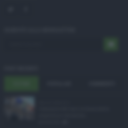
ISCRIVITI ALLA NEWSLETTER
POST RECENTI
ULTIMI
POPOLARI
COMMENTI
Manovra Sicilia da 2 ...
L’annuncio del varo in Giunta della
manovra in variazione ...
08.08.2026
0