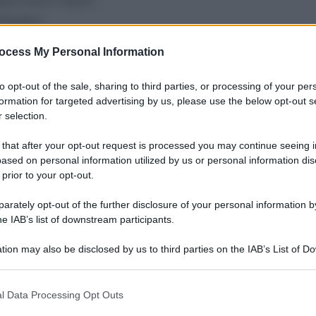
uire entro l’anno)
olontari)
ocess My Personal Information
in corso
to opt-out of the sale, sharing to third parties, or processing of your per
nto disciplinare rilevante
formation for targeted advertising by us, please use the below opt-out s
 selection.
pefacenti
 that after your opt-out request is processed you may continue seeing i
ased on personal information utilized by us or personal information dis
 prior to your opt-out.
ente online tramite il portale ufficiale dei concorsi
rately opt-out of the further disclosure of your personal information by
he IAB’s list of downstream participants.
tion may also be disclosed by us to third parties on the IAB’s List of 
 that may further disclose it to other third parties.
o E-mail
l Data Processing Opt Outs