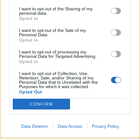
on the IAB’s List of Downstream Participants that may further
Lavoro
2.139
I want to opt-out of the Sharing of my
disclose it to other third parties.
personal data.
Opted In
Politica
1.992
I want to opt-out of the Sale of my
Primo piano
2.620
Personal Data.
Opted In
Proposte
13
I want to opt-out of processing my
Personal Data for Targeted Advertising.
Sanità
1.962
Opted In
I want to opt-out of Collection, Use,
Retention, Sale, and/or Sharing of my
Personal Data that Is Unrelated with the
Purposes for which it was collected.
Opted Out
CONFIRM
Data Deletion
Data Access
Privacy Policy