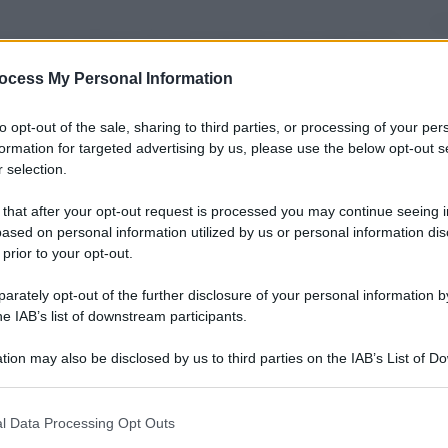
rmatoriale italiano e il primo operatore al mondo per il
nchè leader europeo nella Autostrade del Mare. Il Gruppo
ocess My Personal Information
i logistica, creando così una catena logistica integrata.
ttore passeggeri e nel trasporto container. Ecco i numeri:
to opt-out of the sale, sharing to third parties, or processing of your per
aesi, 20 terminal.
formation for targeted advertising by us, please use the below opt-out s
 selection.
 that after your opt-out request is processed you may continue seeing i
0
ased on personal information utilized by us or personal information dis
 prior to your opt-out.
rately opt-out of the further disclosure of your personal information by
he IAB’s list of downstream participants.
tion may also be disclosed by us to third parties on the IAB’s List of 
 that may further disclose it to other third parties.
o E-mail
ARTICOLO SUCCESSIVO
l Data Processing Opt Outs
Turismo, il calendario degli