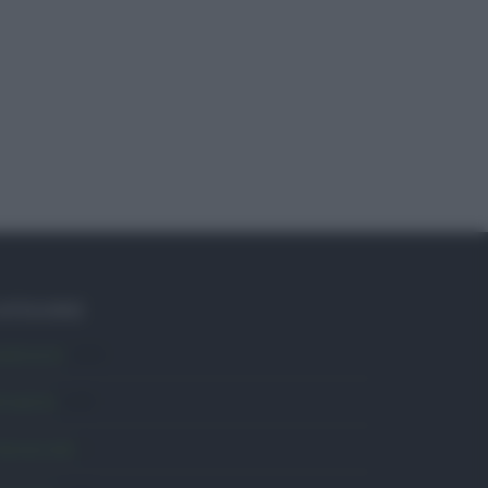
ATEGORIE
mbiente
1.404
ttualità
6.108
omunicati
6