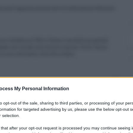
 nelll’apposita sezione del sito dedicata all’offerta di
n, fondata nel 1919 in Texas, è una delle più grandi
paesi nel mondo sotto diversi marchi. Più di 7mila
in sei continenti, oltre 30 in Italia.
0
ocess My Personal Information
to opt-out of the sale, sharing to third parties, or processing of your per
formation for targeted advertising by us, please use the below opt-out s
 selection.
 that after your opt-out request is processed you may continue seeing i