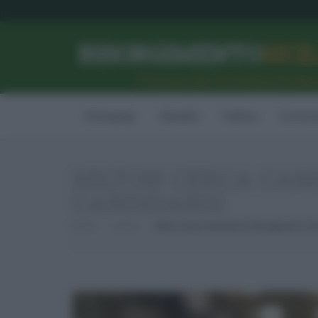
RISORGIMENTO
SICI
l’Unione dei #CittadiniPerBe
Homepage
Attualità
Politica
Econom
HILTON CERCA CAME
CANDIDARSI
Home
Lavoro
Hilton Cerca Camerieri E Receptionist: 