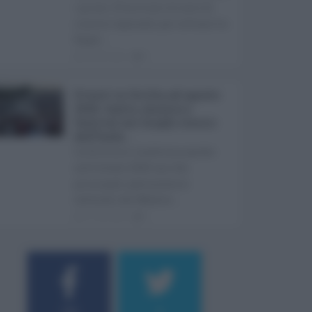
i primi 10 milioni di euro di
risorse regionali per avviare la
Super ...
08.08.2026
0
Eventi in Sicilia ad agosto
2026: teatro, musica e
festival nei luoghi storici
dell’Isola ...
La Sicilia si conferma anche
nell’estate 2026 uno dei
principali palcoscenici
culturali del Medite ...
07.08.2026
0