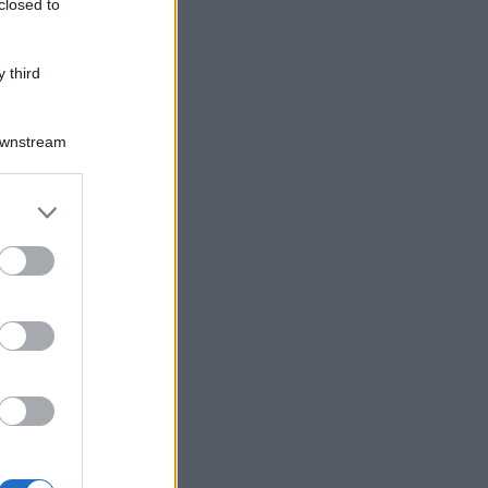
closed to
 third
Downstream
Log In
assword