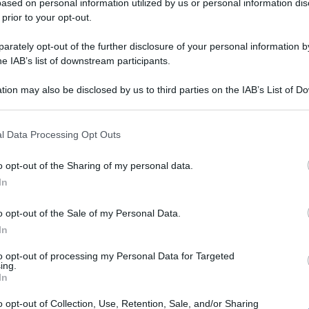
ased on personal information utilized by us or personal information dis
ARTICOLO SUCCESSIVO
 prior to your opt-out.
Booking.com cerca personale:
ecco dove e come candidarsi
rately opt-out of the further disclosure of your personal information by
he IAB’s list of downstream participants.
tion may also be disclosed by us to third parties on the IAB’s List of 
 that may further disclose it to other third parties.
o E-mail
l Data Processing Opt Outs
o opt-out of the Sharing of my personal data.
Reset password
dami
In
ti
Log In
Reset P
o opt-out of the Sale of my Personal Data.
In
to opt-out of processing my Personal Data for Targeted
ing.
In
o opt-out of Collection, Use, Retention, Sale, and/or Sharing