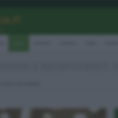
LIA.IT
ne
ia
Lavoro
Ambiente
Consumo
Sanità
Contatt
RIERI E RECEPTIONIST: 
Ecco Dove E Come Candidarsi