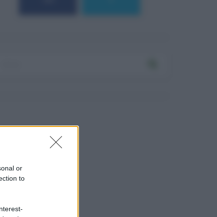
184
9
sonal or
ection to
nterest-