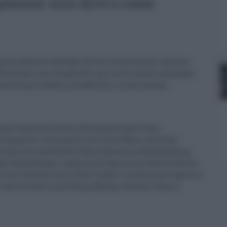
ptionist: ecco dove e come
iosa catena di alberghi Hilton seleziona per lavorare
fessionali sono disponibili per molti settori aziendali:
marketing e vendite, contabilità e risorse umane.
count Executive Hilton Worldwide Sales Italy;
 Engineer; Tirocinante nel Front Office; Assistant
Conference and Events Sales Executive; Housekeeping
tant Housekeeper; Cameriera/Cameriera; Chef de Partie;
visor; Receptionist; Shift Leader. La selezione è aperta a
Le sedi di lavoro sono Roma, Milano, Brescia, Como e