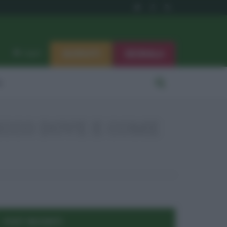
ISCRIVITI
SEGNALA
Log in
i
ECCO DOVE E COME
POST RECENTI