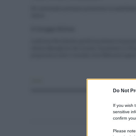
Gli interessati potranno presentare la candidatura
lavoro.
Il Gruppo Hilton
La Hilton Worldwide, già Hilton Hotels Corporatio
catene alberghiere del mondo. È presente in 123 
proprietà in tutto il mondo, oltre 584 hotel sparsi 
Lavoro
Do Not Pr
If you wish 
sensitive in
confirm your
Please note