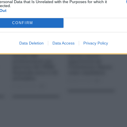
ersonal Data that Is Unrelated with the Purposes for which it
lected.
Out
CONFIRM
Data Deletion
Data Access
Privacy Policy
Cercasi 500
Lavoro, nuove
professionisti per
opportunità da
gestione del PNRR
Findomestic Banca:
domande entro il 20
come candidarsi
settembre
Ago 12, 2023
0
Ago 28, 2021
0