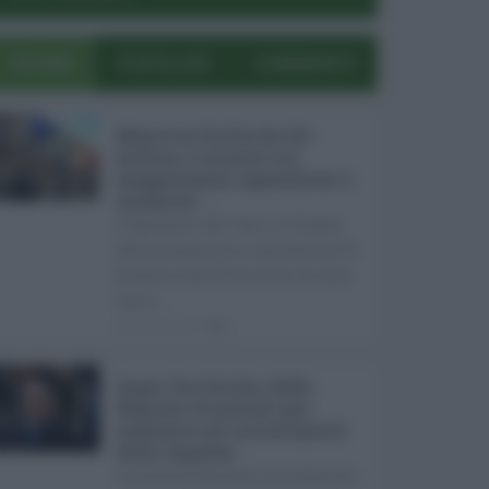
ULTIMI
POPOLARI
COMMENTI
Manovra Sicilia da 221
milioni, è scontro tra
maggioranza, opposizioni e
sindacati ...
L’annuncio del varo in Giunta
della manovra in variazione di
bilancio da 221 milioni di euro
non s ...
08.08.2026
0
Super Zes Sicilia, dalla
Regione 10 milioni per
sostenere gli investimenti
delle imprese ...
La Giunta Schifani ha stanziato