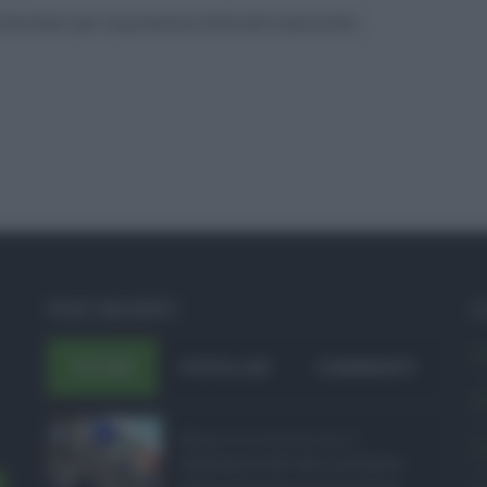
to browser per la prossima volta che commento.
POST RECENTI
C
A
ULTIMI
POPOLARI
COMMENTI
A
Manovra Sicilia da 2 ...
C
L’annuncio del varo in Giunta