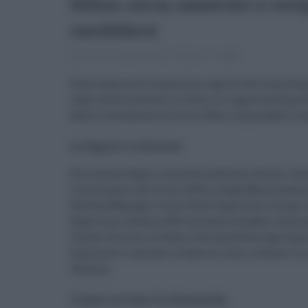
Hilton cerca camerieri e rece
candidarsi
09.04.2023
redazione
Lavoro
0
Sono numerose le posizioni aperte che la prestig
negli hotel presenti in Italia. Le opportunità pro
dalla ristorazione al front office, responsabili 
Le figure richieste
Ecco alcune figure richieste da Hilton Hotels: Ac
Coordinatore del Front Office; Stage Maintenance
Rooftop Manager; Front Desk Supervisor; Group, 
Supervisor Season 2023; Accounts Payable; Assis
Cluster Director of Sales; Food and Beverage Super
diplomati e laureati in base al ruolo richiesto. 
Venezia.
Come inviare la domanda