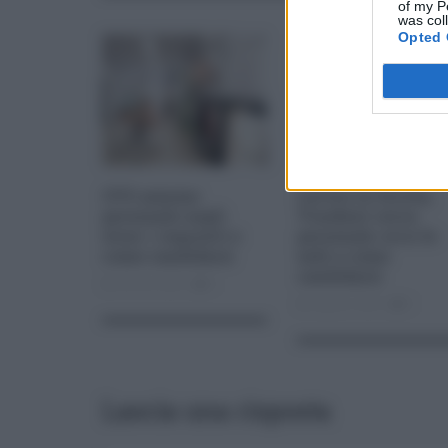
of my P
was col
Opted 
OVS assume
Lavoro in Sicilia,
personale negli
Visodent cerca
store: i requisiti e
personale: ecco le
come candidarsi
sedi e come
candidarsi
Giu 04, 2023
0
Lug 02, 2023
0
Lascia una risposta