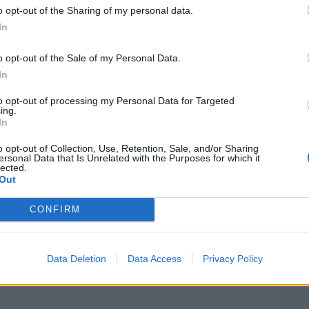
0
o opt-out of the Sharing of my personal data.
Reset password
dami
In
ti
Log In
Reset P
o opt-out of the Sale of my Personal Data.
In
to opt-out of processing my Personal Data for Targeted
ing.
In
ARTICOLO SUCCESSIVO
o opt-out of Collection, Use, Retention, Sale, and/or Sharing
Acque di transizione Sicilia:
ersonal Data that Is Unrelated with the Purposes for which it
allarme Arpa su stato ecologico
lected.
Out
e chimico
CONFIRM
Data Deletion
Data Access
Privacy Policy