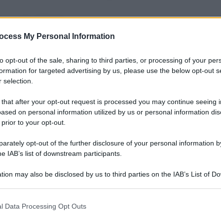
one in F24
ocess My Personal Information
nche una maggiorazione del contributo dal
10% al 15%
to opt-out of the sale, sharing to third parties, or processing of your per
formation for targeted advertising by us, please use the below opt-out s
 selection.
;
 that after your opt-out request is processed you may continue seeing i
a;
ased on personal information utilized by us or personal information dis
 prior to your opt-out.
rately opt-out of the further disclosure of your personal information by
da almeno due anni.
he IAB’s list of downstream participants.
’
Agenzia delle Entrate
per consentire la
compensazione
tion may also be disclosed by us to third parties on the IAB’s List of 
 that may further disclose it to other third parties.
o E-mail
l Data Processing Opt Outs