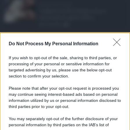
Assegno unico agosto ...
I pagamenti dell'assegno unico e
universale di agosto 2026 a ...
07.08.2026
0
Etna in eruzione, vo ...
Do Not Process My Personal Information
L'eruzione dell'Etna continua a
influenzare l'operatività d ...
If you wish to opt-out of the sale, sharing to third parties, or
07.08.2026
0
processing of your personal or sensitive information for
targeted advertising by us, please use the below opt-out
section to confirm your selection.
CATEGORIE
Please note that after your opt-out request is processed you
Ambiente
1.404
may continue seeing interest-based ads based on personal
information utilized by us or personal information disclosed to
Attualità
6.108
third parties prior to your opt-out.
Comunicati
6
You may separately opt-out of the further disclosure of your
personal information by third parties on the IAB’s list of
Consumo
1.930