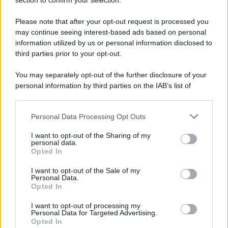
section to confirm your selection.
CATEGORIE
Please note that after your opt-out request is processed you
Ambiente
1.404
may continue seeing interest-based ads based on personal
information utilized by us or personal information disclosed to
Attualità
6.108
third parties prior to your opt-out.
Comunicati
6
You may separately opt-out of the further disclosure of your
personal information by third parties on the IAB’s list of
Consumo
1.930
downstream participants.
Economia
2.866
Personal Data Processing Opt Outs
This information may also be disclosed by us to third parties
on the IAB’s List of Downstream Participants that may further
Lavoro
2.139
I want to opt-out of the Sharing of my
disclose it to other third parties.
personal data.
Opted In
Politica
1.992
I want to opt-out of the Sale of my
Primo piano
2.620
Personal Data.
Opted In
Proposte
13
I want to opt-out of processing my
Personal Data for Targeted Advertising.
Sanità
1.962
Opted In