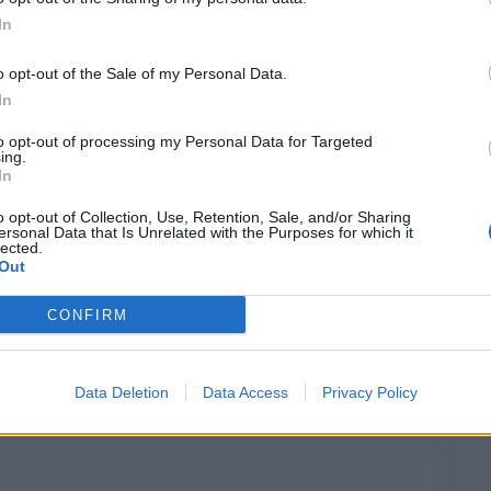
Reset password
Servizio Civile digitale, bando
dami
In
ti
Log In
per 4.629 posti: ecco come
Reset P
candidarsi
o opt-out of the Sale of my Personal Data.
In
to opt-out of processing my Personal Data for Targeted
ing.
In
o opt-out of Collection, Use, Retention, Sale, and/or Sharing
ersonal Data that Is Unrelated with the Purposes for which it
lected.
Out
CONFIRM
Data Deletion
Data Access
Privacy Policy