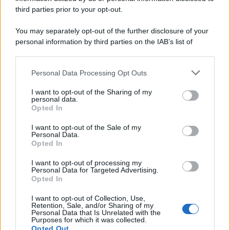
Attualità
6.108
third parties prior to your opt-out.
Comunicati
6
You may separately opt-out of the further disclosure of your
personal information by third parties on the IAB’s list of
Consumo
1.930
downstream participants.
Economia
2.865
Personal Data Processing Opt Outs
This information may also be disclosed by us to third parties
on the IAB’s List of Downstream Participants that may further
Lavoro
2.139
I want to opt-out of the Sharing of my
disclose it to other third parties.
personal data.
Opted In
Politica
1.991
I want to opt-out of the Sale of my
Primo piano
2.619
Personal Data.
Opted In
Proposte
13
I want to opt-out of processing my
Personal Data for Targeted Advertising.
Sanità
1.962
Opted In
I want to opt-out of Collection, Use,
Retention, Sale, and/or Sharing of my
Personal Data that Is Unrelated with the
Purposes for which it was collected.
Opted Out