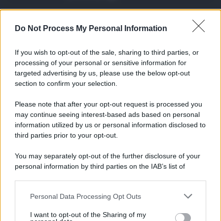
Definizione agevolat ...
Do Not Process My Personal Information
Anche il Comune di Catania aderisce
alla definizione agevola ...
If you wish to opt-out of the sale, sharing to third parties, or
06.08.2026
0
processing of your personal or sensitive information for
targeted advertising by us, please use the below opt-out
section to confirm your selection.
CATEGORIE
Please note that after your opt-out request is processed you
Ambiente
1.404
may continue seeing interest-based ads based on personal
information utilized by us or personal information disclosed to
Attualità
6.106
third parties prior to your opt-out.
Comunicati
6
You may separately opt-out of the further disclosure of your
personal information by third parties on the IAB’s list of
Consumo
1.930
downstream participants.
Economia
2.864
Personal Data Processing Opt Outs
This information may also be disclosed by us to third parties
on the IAB’s List of Downstream Participants that may further
Lavoro
2.139
I want to opt-out of the Sharing of my
disclose it to other third parties.