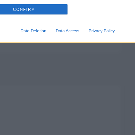
CONFIRM
Data Deletion
Data Access
Privacy Policy