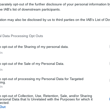
 propria casa". Gli store in Italia sono oltre 700 e a
rately opt-out of the further disclosure of your personal information by
ra e la vendita online.
he IAB’s list of downstream participants.
tion may also be disclosed by us to third parties on the IAB’s List of 
 that may further disclose it to other third parties.
o E-mail
0
l Data Processing Opt Outs
o opt-out of the Sharing of my personal data.
Reset password
dami
In
ti
Log In
Reset P
o opt-out of the Sale of my Personal Data.
In
ARTICOLO SUCCESSIVO
to opt-out of processing my Personal Data for Targeted
ing.
Abilitazione alla caccia, in
In
Sicilia servirà studiare una
materia in più
o opt-out of Collection, Use, Retention, Sale, and/or Sharing
ersonal Data that Is Unrelated with the Purposes for which it
lected.
Out