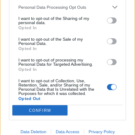
Economia
2.866
Personal Data Processing Opt Outs
This information may also be disclosed by us to third parties
on the IAB’s List of Downstream Participants that may further
Lavoro
2.139
I want to opt-out of the Sharing of my
disclose it to other third parties.
personal data.
Opted In
Politica
1.992
I want to opt-out of the Sale of my
Primo piano
2.620
Personal Data.
Opted In
Proposte
13
I want to opt-out of processing my
Personal Data for Targeted Advertising.
Sanità
1.962
Opted In
I want to opt-out of Collection, Use,
Retention, Sale, and/or Sharing of my
Personal Data that Is Unrelated with the
Purposes for which it was collected.
Opted Out
CONFIRM
Data Deletion
Data Access
Privacy Policy