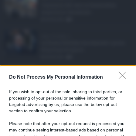
L’annuncio del varo in Giunta della
manovra in variazione ...
08.08.2026
0
Super Zes Sicilia, d ...
La Giunta Schifani ha stanziato i primi
10 milioni di euro d ...
08.08.2026
0
Eventi in Sicilia ad ...
Do Not Process My Personal Information
La Sicilia si conferma anche nell’estate
2026 uno dei prin ...
If you wish to opt-out of the sale, sharing to third parties, or
07.08.2026
0
processing of your personal or sensitive information for
targeted advertising by us, please use the below opt-out
section to confirm your selection.
CATEGORIE
Please note that after your opt-out request is processed you
Ambiente
1.404
may continue seeing interest-based ads based on personal