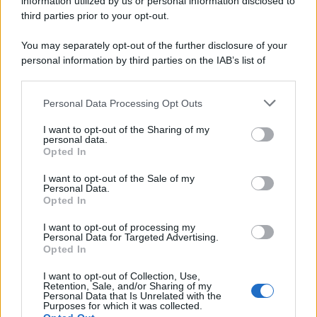
information utilized by us or personal information disclosed to
Attualità
6.108
third parties prior to your opt-out.
Comunicati
6
You may separately opt-out of the further disclosure of your
personal information by third parties on the IAB’s list of
Consumo
1.930
downstream participants.
Economia
2.866
Personal Data Processing Opt Outs
This information may also be disclosed by us to third parties
on the IAB’s List of Downstream Participants that may further
Lavoro
2.139
I want to opt-out of the Sharing of my
disclose it to other third parties.
personal data.
Opted In
Politica
1.992
I want to opt-out of the Sale of my
Primo piano
2.620
Personal Data.
Opted In
Proposte
13
I want to opt-out of processing my
Personal Data for Targeted Advertising.
Sanità
1.962
Opted In
I want to opt-out of Collection, Use,
Retention, Sale, and/or Sharing of my
Personal Data that Is Unrelated with the
Purposes for which it was collected.