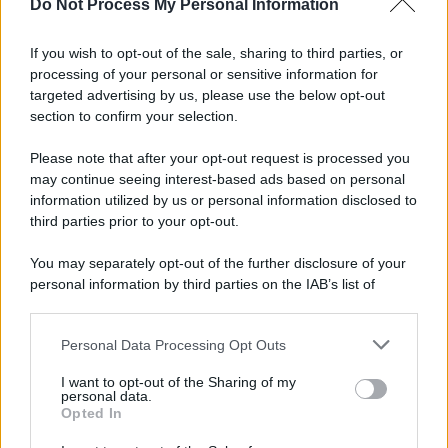
Do Not Process My Personal Information
La Sicilia si conferma anche nell’estate
2026 uno dei prin ...
If you wish to opt-out of the sale, sharing to third parties, or
07.08.2026
0
processing of your personal or sensitive information for
targeted advertising by us, please use the below opt-out
section to confirm your selection.
CATEGORIE
Please note that after your opt-out request is processed you
Ambiente
1.404
may continue seeing interest-based ads based on personal
information utilized by us or personal information disclosed to
Attualità
6.108
third parties prior to your opt-out.
Comunicati
6
You may separately opt-out of the further disclosure of your
personal information by third parties on the IAB’s list of
Consumo
1.930
downstream participants.
Economia
2.866
Personal Data Processing Opt Outs
This information may also be disclosed by us to third parties
on the IAB’s List of Downstream Participants that may further
Lavoro
2.139
I want to opt-out of the Sharing of my
disclose it to other third parties.
personal data.
Opted In
Politica
1.992