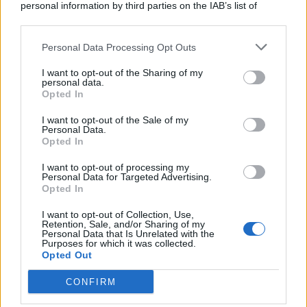
personal information by third parties on the IAB’s list of
Consumo
1.930
downstream participants.
Economia
2.866
Personal Data Processing Opt Outs
This information may also be disclosed by us to third parties
on the IAB’s List of Downstream Participants that may further
Lavoro
2.139
I want to opt-out of the Sharing of my
disclose it to other third parties.
personal data.
Opted In
Politica
1.992
I want to opt-out of the Sale of my
Primo piano
2.620
Personal Data.
Opted In
Proposte
13
I want to opt-out of processing my
Personal Data for Targeted Advertising.
Sanità
1.962
Opted In
I want to opt-out of Collection, Use,
Retention, Sale, and/or Sharing of my
Personal Data that Is Unrelated with the
Purposes for which it was collected.
Opted Out
CONFIRM