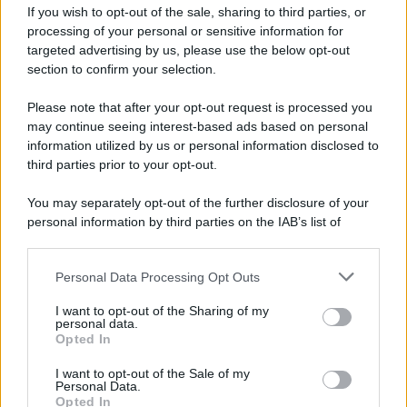
If you wish to opt-out of the sale, sharing to third parties, or
07.08.2026
0
processing of your personal or sensitive information for
targeted advertising by us, please use the below opt-out
section to confirm your selection.
CATEGORIE
Please note that after your opt-out request is processed you
Ambiente
1.404
may continue seeing interest-based ads based on personal
information utilized by us or personal information disclosed to
Attualità
6.108
third parties prior to your opt-out.
Comunicati
6
You may separately opt-out of the further disclosure of your
personal information by third parties on the IAB’s list of
Consumo
1.930
downstream participants.
Economia
2.866
Personal Data Processing Opt Outs
This information may also be disclosed by us to third parties
on the IAB’s List of Downstream Participants that may further
Lavoro
2.139
I want to opt-out of the Sharing of my
disclose it to other third parties.
personal data.
Opted In
Politica
1.992
I want to opt-out of the Sale of my
Primo piano
2.620
Personal Data.
Opted In