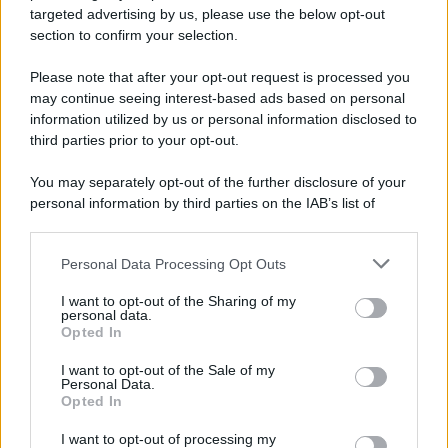
targeted advertising by us, please use the below opt-out
section to confirm your selection.
CATEGORIE
Please note that after your opt-out request is processed you
Ambiente
1.404
may continue seeing interest-based ads based on personal
information utilized by us or personal information disclosed to
Attualità
6.108
third parties prior to your opt-out.
Comunicati
6
You may separately opt-out of the further disclosure of your
personal information by third parties on the IAB’s list of
Consumo
1.930
downstream participants.
Economia
2.866
Personal Data Processing Opt Outs
This information may also be disclosed by us to third parties
on the IAB’s List of Downstream Participants that may further
Lavoro
2.139
I want to opt-out of the Sharing of my
disclose it to other third parties.
personal data.
Opted In
Politica
1.992
I want to opt-out of the Sale of my
Primo piano
2.620
Personal Data.
Opted In
Proposte
13
I want to opt-out of processing my