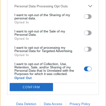
Economia
2.865
Personal Data Processing Opt Outs
This information may also be disclosed by us to third parties
on the IAB’s List of Downstream Participants that may further
Lavoro
2.139
I want to opt-out of the Sharing of my
disclose it to other third parties.
personal data.
Opted In
Politica
1.991
I want to opt-out of the Sale of my
Primo piano
2.619
Personal Data.
Opted In
Proposte
13
I want to opt-out of processing my
Personal Data for Targeted Advertising.
Sanità
1.962
Opted In
I want to opt-out of Collection, Use,
Retention, Sale, and/or Sharing of my
Personal Data that Is Unrelated with the
Purposes for which it was collected.
Opted Out
CONFIRM
Data Deletion
Data Access
Privacy Policy